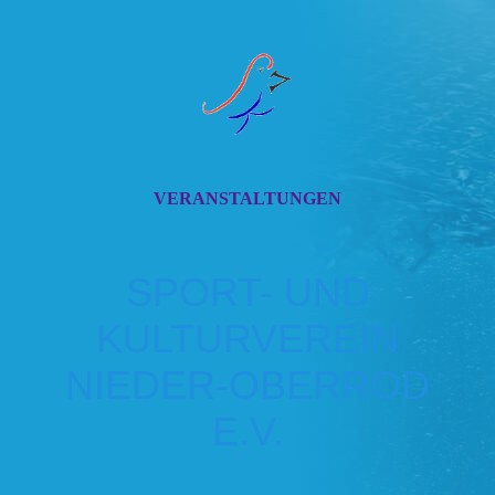
VERANSTALTUNGEN
SPORT- UND
KULTURVEREIN
NIEDER-OBERROD
E.V.